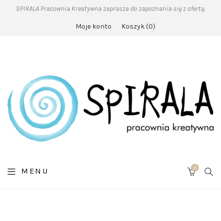
SPIRALA Pracownia Kreatywna zaprasza do zapoznania się z ofertą.
Moje konto
Koszyk
0
0
SE
MENU
CART
O
SPIRALI