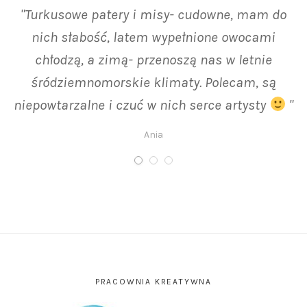
"Turkusowe patery i misy- cudowne, mam do
"Kurka kupiona w Spirali jest unikatowa, od
razu skradła serca domowników i gości. W
nich słabość, latem wypełnione owocami
towarzystwie równie wyjątkowej czarnej owcy
chłodzą, a zimą- przenoszą nas w letnie
Kropki prezentuje się uroczo. Takie cudeńka
śródziemnomorskie klimaty. Polecam, są
niepowtarzalne i czuć w nich serce artysty
tylko w Spirali - gorąco polecam."
"
Edyta
Ania
PRACOWNIA KREATYWNA