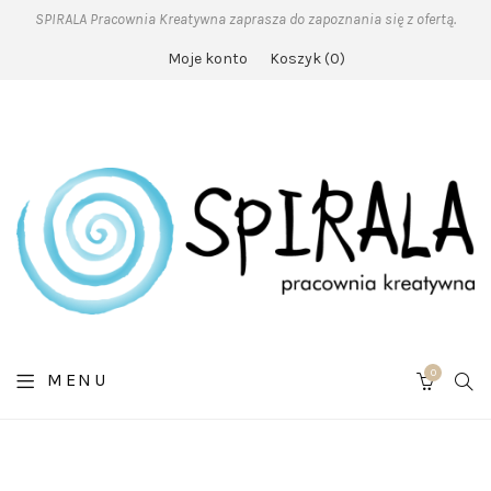
SPIRALA Pracownia Kreatywna zaprasza do zapoznania się z ofertą.
Moje konto
Koszyk
0
0
SE
MENU
CART