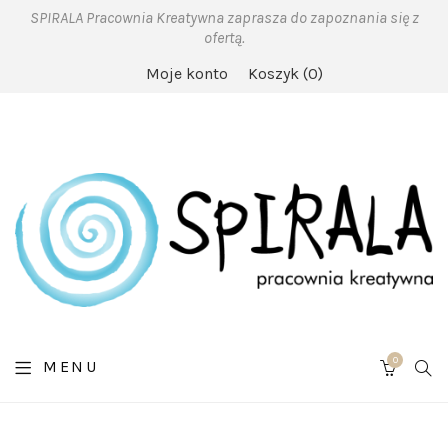
SPIRALA Pracownia Kreatywna zaprasza do zapoznania się z
ofertą.
Moje konto
Koszyk
0
0
SE
MENU
CART