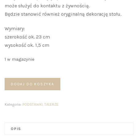
może służyć do kontaktu z żywnością.
Będzie stanowić również oryginalną dekorację stołu.
Wymiary:
szerokość ok. 23 cm
wysokość ok. 1,5 cm
1 w magazynie
ilość
DODAJ DO KOSZYKA
Talerz
Liść
Kategoria:
PODSTAWKI, TALERZE
Figowy
1
OPIS