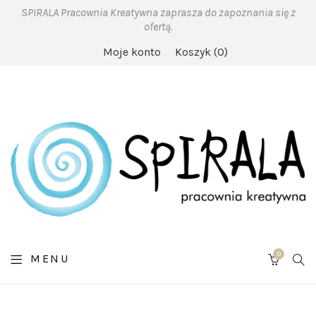
SPIRALA Pracownia Kreatywna zaprasza do zapoznania się z
ofertą.
Moje konto
Koszyk
0
0
SE
MENU
CART