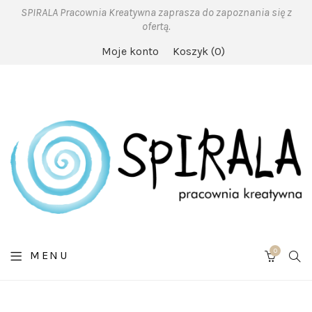
SPIRALA Pracownia Kreatywna zaprasza do zapoznania się z
ofertą.
Moje konto
Koszyk
0
0
SE
MENU
CART