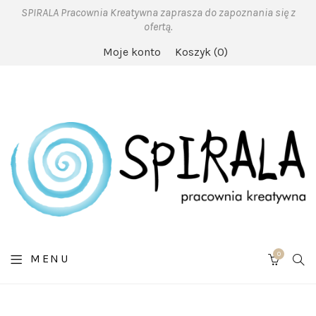
SPIRALA Pracownia Kreatywna zaprasza do zapoznania się z
ofertą.
Moje konto
Koszyk
0
0
SE
MENU
CART