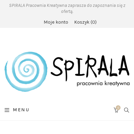
SPIRALA Pracownia Kreatywna zaprasza do zapoznania się z
ofertą.
Moje konto
Koszyk
0
0
SE
MENU
CART